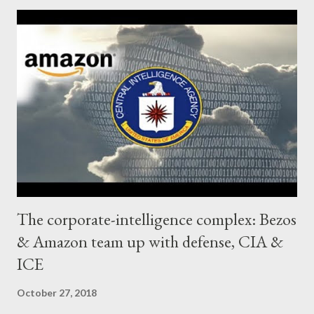
main issue in upcoming midterm elections. Democracy Now!
spoke with two Central American-born activists, Patricia
Montes of Centro Presente and Oscar Chacón of Alianza
Americas. As Chacón pointed out: US foreign aid is not what
most Americans like to think it is. Very often, US foreign aid is
sort of like a boomerang. You put money nominally abroad, but
what they have to do with the money is essentially purchase
either merchandise or services from the US. And in the case of
Central A...
The corporate-intelligence complex: Bezos
& Amazon team up with defense, CIA &
ICE
October 27, 2018