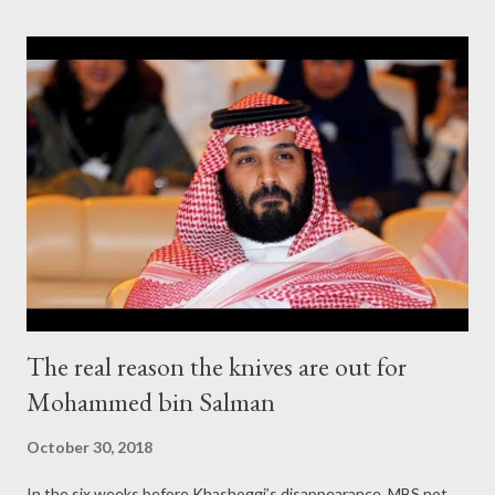
$1.4 trillion last year—an astonishing 20 percent—bringing their
combined wealth to $8.9 trillion. " The past 30 years have seen
far greater wealth creation than the Gilded Age, " the UBS
report notes. " That period bred generations of families in the
U.S. and Europe who went on to influence business, banking,
politics, philanthropy, and the arts for more than 100 years. "
UBS estimates that the world now has a total of 2,158
billionaires, with 179 bil...
The real reason the knives are out for
Mohammed bin Salman
October 30, 2018
In the six weeks before Khashoggi’s disappearance, MBS not