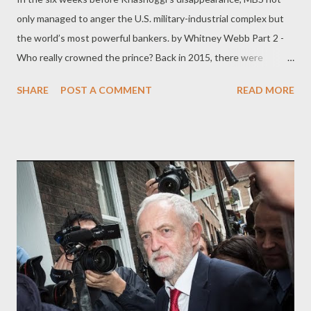
only managed to anger the U.S. military-industrial complex but
the world’s most powerful bankers. by Whitney Webb Part 2 -
Who really crowned the prince? Back in 2015, there were
already concerns in international intelligence that an imminent
SHARE
POST A COMMENT
READ MORE
power struggle in the Saudi royal family was brewing. Notably,
concern within some intelligence communities regarding the
likely rise of MBS was so high that Germany’s intelligence
agency BND publicly released a memo slamming MBS as a
destabilizing influence who was responsible for the new Saudi “
impulsive policy of intervention. ” It went on to warn that MBS,
then head of the Saudi Defense Ministry and an economic
council aimed at overhauling the country’s oil-dependent
economy, was seeking to dramatically concentrate power in his
hands. Doing so, the memo warned, “ harbours a latent risk that
in seeking to establish himself in the line of succession in his
father’s l...