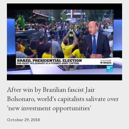
capitalized upon that success to garner multiple awards from
within the monied elite circles that he now inhabits. Skoll has
been awarded the Carnegie Medal for Philanthropy, which is
considered to be the equivalent to the Nobel Peace Prize for
philanthropy. The Carnegie Endowment for International Peace
is a big-business club that is described as a “foreign policy think
tank” with centers in Washington, New Delhi, Moscow, Beirut
and Beijing. Former President Jessica Matthews said that her
aim wa...
After win by Brazilian fascist Jair
Bolsonaro, world's capitalists salivate over
'new investment opportunities'
October 29, 2018