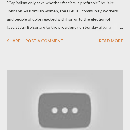
"Capitalism only asks whether fascism is profitable." by Jake
Johnson As Brazilian women, the LGBTQ community, workers,
and people of color reacted with horror to the election of
fascist Jair Bolsonaro to the presidency on Sunday after a
campaign dripping in bigotry and militarism, Western corporate
SHARE
POST A COMMENT
READ MORE
interests and the business press could hardly contain their glee
over the victory of the hard-right former paratrooper who has
promised to further pry open Brazilian markets to foreign
investment, slash corporate taxes, and privatize the nation's
public services. While highlighting Bolsonaro's " homophobic,
racist, and misogynist statements, " the Canadian Broadcasting
Corporation (CBC) gushed that his win over Workers' Party
candidate Fernando Haddad " could mean fresh opportunities
for Canadian companies looking to invest in the resource-rich
country " thanks to his strong commitment to " open markets. "
"...