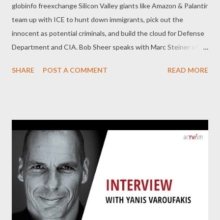
globinfo freexchange Silicon Valley giants like Amazon & Palantir
team up with ICE to hunt down immigrants, pick out the
innocent as potential criminals, and build the cloud for Defense
Department and CIA. Bob Sheer speaks with Marc Steiner of
the Real News. As Sheer says: As George Orwel pointed out,
SHARE
POST A COMMENT
READ MORE
and others have, that our own Constitution points out, if you
don’t have private space, if you can’t be alone with your
thoughts, your associations, your books and so forth, you can’t
have freedom. That’s the bottom line. The American Revolution
was fought over that. And the Internet represents the best
and the worst of worlds. We are connected. We offer a lot of
ourselves. We learn a lot from it. But it’s also the worst in terms
of individual space and privacy. This has come to be recognized
particularly after Edward Snowden revealed the extent of
cooperation between companies like Facebook and Google and
Apple, and others, and the intelligence ag...