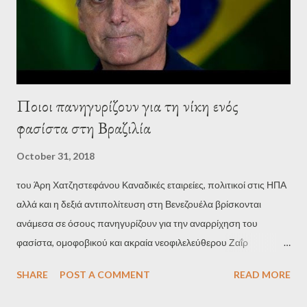
Ποιοι πανηγυρίζουν για τη νίκη ενός
φασίστα στη Βραζιλία
October 31, 2018
του Άρη Χατζηστεφάνου Καναδικές εταιρείες, πολιτικοί στις ΗΠΑ
αλλά και η δεξιά αντιπολίτευση στη Βενεζουέλα βρίσκονται
ανάμεσα σε όσους πανηγυρίζουν για την αναρρίχηση του
φασίστα, ομοφοβικού και ακραία νεοφιλελεύθερου Ζαΐρ
Μπολσονάρο, στην προεδρία της Βραζιλίας. Καθώς η
SHARE
POST A COMMENT
READ MORE
μεγαλύτερη οικονομία της Νότιας Αμερικής περνά στα χέρια ενός
ανθρώπου, τον οποίο αρκετοί συγκρίνουν με τον δικτάτορα