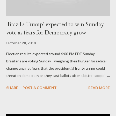
'Brazil's Trump' expected to win Sunday
vote as fears for Democracy grow
October 28, 2018
Election results expected around 6:00 PM EDT Sunday
Brazilians are voting Sunday—weighing their hunger for radical
change against fears that the presidential front-runner could
threaten democracy as they cast ballots after a bitter campaign
that was frequently marred by violence. Far-right congressman
SHARE
POST A COMMENT
READ MORE
Jair Bolsonaro—often called "Brazil's Trump"—has won over
many voters by painting a picture of a dark Brazil at war—with
criminals, corrupt politicians and leftist ideas. But many others
fear that electing a populist provocateur notorious for praising