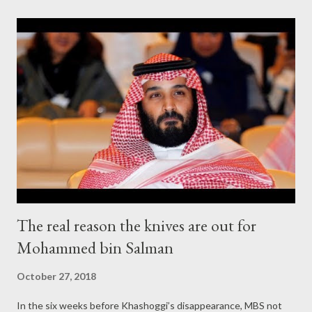
Friday. Varoufakis, who led tough negotiation with European
lenders in 2015 before resigning after Athens agreed to EU’s
austerity terms, says the world today is facing a crisis of
leadership similar to what Europe saw in the 1930s. With the
establishment failing the common people, populist nationalist
forces are rising to power, offering quick and simple solutions to
problems like social inequality, loss of jobs to countries with
cheaper labor and mass migration. Steven Bannon, the former
st...
The real reason the knives are out for
Mohammed bin Salman
October 27, 2018
In the six weeks before Khashoggi’s disappearance, MBS not