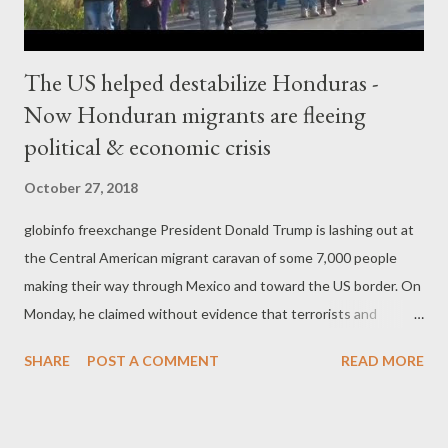
στο πάτωμα για να πάθουν ηλ...
The US helped destabilize Honduras -
Now Honduran migrants are fleeing
political & economic crisis
October 27, 2018
globinfo freexchange President Donald Trump is lashing out at
the Central American migrant caravan of some 7,000 people
making their way through Mexico and toward the US border. On
Monday, he claimed without evidence that terrorists and
members of the MS-13 gang had infiltrated the group. Trump
SHARE
POST A COMMENT
READ MORE
has doubled down on his threat to cut aid to Honduras, El
Salvador and Guatemala, and called out Democrats over US
border policy, in an ongoing attempt to turn the caravan into a