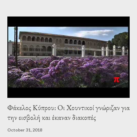
Πινοσέτ της Χιλής, ξένες εταιρείες τρίβουν τα χέρια τους για τις
δυνατότητες «επενδύσεων» στον Αμαζόνιο. Σε πολιτικό επίπεδο
πολλοί έχουν λόγους να πανηγυρίζουν για την ολοκληρωτική
διάλυση των αριστερών ή έστω προοδευτικών κυβερνήσεων της
Νότιας Αμερικής. Ας δούμε όμως ποιοι αναμένουν άμεσα οφέλη
από την άνοδο του Μπολσονάρο. Οι καναδικές εταιρείες
εξόρυξης Προς τιμήν του το CBC, η καναδική δημόσια
ραδιοτηλεόραση, φιλοξενεί στην ιστοσελίδα της ανάλυση του
Κρις Αρσενολτ, ο οποίος μιλά για τα οφέλη που αναμένουν
καναδικές εταιρείες εξόρυξης από το νέο πολιτικό σκηνικό στ...
Φάκελος Κύπρου: Οι Χουντικοί γνώριζαν για
την εισβολή και έκαναν διακοπές
October 31, 2018