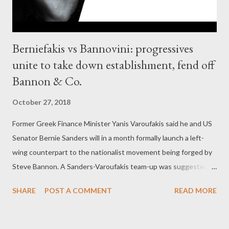
Berniefakis vs Bannovini: progressives
unite to take down establishment, fend off
Bannon & Co.
October 27, 2018
Former Greek Finance Minister Yanis Varoufakis said he and US
Senator Bernie Sanders will in a month formally launch a left-
wing counterpart to the nationalist movement being forged by
Steve Bannon. A Sanders-Varoufakis team-up was suggested in
an recent op-ed by the Greek economist published by the
SHARE
POST A COMMENT
READ MORE
Guardian. The formal creation of Progressives International is
to happen in Sanders’ home state of Vemont on November 30,
Varoufakis announced during a press conference in Rome on