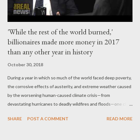
προδοσίας, καταλύοντας το δημοκρατικό πολίτευμα στην
Ελλάδα και κ...
'While the rest of the world burned,'
billionaires made more money in 2017
than any other year in history
October 30, 2018
During a year in which so much of the world faced deep poverty,
the corrosive effects of austerity, and extreme weather caused
by the worsening human-caused climate crisis—from
devastating hurricanes to deadly wildfires and floods—one class
of individuals raked in more money in 2017 than any other year
SHARE
POST A COMMENT
READ MORE
in recorded history: the world's billionaires. According to the
Swiss bank UBS's fifth annual billionaires report published on
Friday, billionaires across the globe increased their wealth by