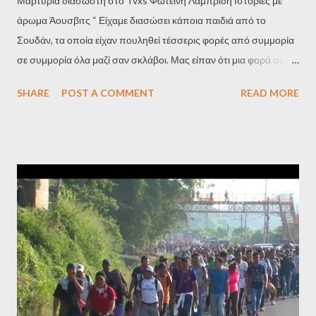
Μαρτυρία διασώστη στο Tvxs Φωτεινή Λαμπρίδη Ιστορίες με
άρωμα Άουσβιτς “ Είχαμε διασώσει κάποια παιδιά από το
Σουδάν, τα οποία είχαν πουληθεί τέσσερις φορές από συμμορία
σε συμμορία όλα μαζί σαν σκλάβοι. Μας είπαν ότι μια φορά σε μια
υπαίθρια αγορά, εκεί που περίμεναν να πουληθούν, είδαν δύο
SHARE
POST A COMMENT
READ MORE
Λιβύους να τσακώνονται. Ο ένας ήθελε να πουλήσει ένα
περίστροφο στον άλλον. Ο υποψήφιος αγοραστής δεν πίστευε
ότι ήταν καλή ποιότητας και του λέει ο έμπορος ‘δοκίμασε το’. Ο
άλλος το παίρνει γυρνάει πίσω κοιτάζει έναν Αφρικανό, τον
σημαδεύει στο κεφάλι, τον σκοτώνει και του λέει ‘καλό είναι θα το
πάρω’. Αυτό μας το κατάθεσαν τριάντα πέντε άνθρωποι. Τους
σκοτώνουν για πλάκα. Τη νύχτα μεθάνε οι φρουροί στα κέντρα
κράτησης και σκοτώνουν Αφρικάνους για να διασκεδάσουν.
Πρόκειται για ακραία σαδιστική βία. Ο ΟΗΕ ήδη από το 2016
μιλούσε για σοδομισμούς. Οι φύλακες τους βάζουν να βιάζουν ο
ένας τον άλλον. Τους πάνε στα ντους και τους πετάνε καλώδια