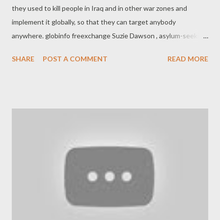
they used to kill people in Iraq and in other war zones and
implement it globally, so that they can target anybody
anywhere. globinfo freexchange Suzie Dawson , asylum-seeking
journalist and current President of the Internet Party of New
SHARE
POST A COMMENT
READ MORE
Zealand, is being targeted by New Zealand intelligence
agencies as a result of her activism in the Occupy movement
and against the TPP, among other causes. Dawson spoke with
Jimmy Dore and made some astonishing revelations coming
from Edward Snowden that were very little known. Here are the
most impressive: According to the NSA, it takes a whole village
for them to spy on the UN. That's a direct quote they worked
with the State Department and the CIA to spy on and monitor
and infiltrate the United Nations. The NSA was literally planning
a system of global control. They refer to it in their documents as
the global network and they want that spying netwo...