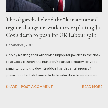
The oligarchs behind the “humanitarian”
regime change network now exploiting Jo
Cox’s death to push for UK Labour split
October 30, 2018
Only by masking their otherwise unpopular policies in the cloak
of Jo Cox’s tragedy, and humanity’s natural empathy for good
samaritans and the downtrodden, has this small group of
powerful individuals been able to launder disastrous wars and
military adventurism as “the right thing to do.” by Vanessa
SHARE
POST A COMMENT
READ MORE
Beeley and Whitney Webb Part 3 - Who is Jeffrey Skoll?
Following on from his success at Ebay that ensured Skoll’s
meteoric rise to the ranks of the billionaire elite, Skoll has