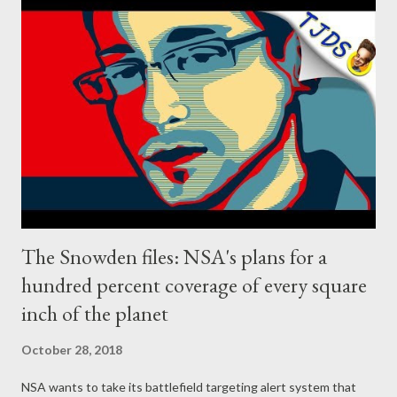
Brazil’s 1964-85 military regime and foreign autocrats including
Donald Trump, Peru’s Alberto Fujimori and Augusto Pinochet of
Chile would send the country into the dark ages. Polls released
Satuday gave Bolsonaro an 8-10% advantage over his leftist
opponent, Fernando Haddad, although the Workers’ party (PT)
candidate had been gaining ground in recent days. Election
results expected around 6:00 PM ...
The Snowden files: NSA's plans for a
hundred percent coverage of every square
inch of the planet
October 28, 2018
NSA wants to take its battlefield targeting alert system that