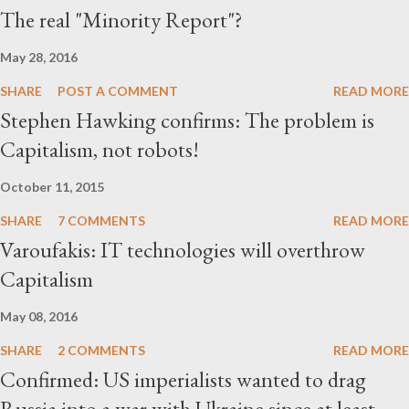
The real "Minority Report"?
May 28, 2016
SHARE
POST A COMMENT
READ MORE
Stephen Hawking confirms: The problem is
Capitalism, not robots!
October 11, 2015
SHARE
7 COMMENTS
READ MORE
Varoufakis: IT technologies will overthrow
Capitalism
May 08, 2016
SHARE
2 COMMENTS
READ MORE
Confirmed: US imperialists wanted to drag
Russia into a war with Ukraine since at least