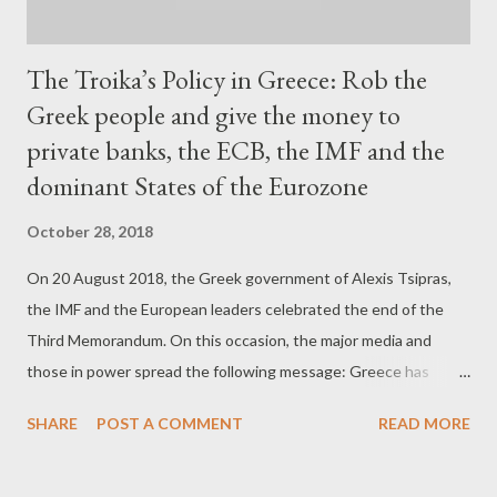
The Troika’s Policy in Greece: Rob the
Greek people and give the money to
private banks, the ECB, the IMF and the
dominant States of the Eurozone
October 28, 2018
On 20 August 2018, the Greek government of Alexis Tsipras,
the IMF and the European leaders celebrated the end of the
Third Memorandum. On this occasion, the major media and
those in power spread the following message: Greece has
regained its freedom, its economy is improving, unemployment
SHARE
POST A COMMENT
READ MORE
is on the decline, Europe has lent Greece 300 billion and the
Greeks will have to start repaying that debt in 2022 or in 2032.
The main claims are completely unfounded as Greece remains