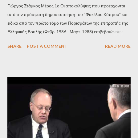
Γιώργος Στάμκος Μέρος 1ο Οι αποκαλύψεις που προέρχονται
από την πρόσφατη δημοσιοποίηση του “Φακέλου Κύπρου” και
ειδικά από τον πρώτο τόμο των Πορισμάτων της επιτροπής της
Ελληνικής Βουλής (Φεβρ. 1986 - Μαρτ. 1988) επιβεβαιώνουν
τους πραγματικούς υπευθύνους αυτής της μεγάλης εθνικής
SHARE
POST A COMMENT
READ MORE
τραγωδίας. Μια σειρά από τραγικά λάθη, παραλείψεις και
προδοσίες από τη Χούντα των Συνταγματαρχών, με κυριότερα
την ανάκληση της Ελληνικής Μεραρχίας Κύπρου (Δεκ.1967-
Ιαν.1968) και το πραξικόπημα κατά του εκλεγμένου προέδρου
της Κυπριακής Δημοκρατίας, Αρχιεπισκόπου Μακάριου, στις 15
Ιουλίου 1974, αποδυνάμωσαν σε τραγικό βαθμό την άμυνα της
μεγαλονήσου, δημιούργησαν εμφυλιοπολεμικές καταστάσεις
ρίχνοντας το ηθικό των αμυνόμενων, και παρείχαν την αφορμή
και τη δικαιολογία που αναζητούσε επί χρόνια η Τουρκία για να
εισβάλει στην Κύπρο. Η Χούντα των Συνταγματαρχών, αφού
διέπραξε στις 21 Απριλίου 1967 το ύψιστο έγκλημα της εσχάτης