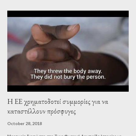
under the control of its creditors. In compliance with the
accords that the Alexis Tsipras government signed, the country
must imperatively achieve a primary budgetary surplus of 3.5%
which will force it to continue brutal policies of reduction of
public spending in the social sector and in investment. Contrary
to the dominant message that Greece will not begin to repay its
debt until some time in the future, it should be clearly
understood that Greece has been repaying considerable
amounts constantly all al...
Η ΕΕ χρηματοδοτεί συμμορίες για να
καταστέλλουν πρόσφυγες
October 28, 2018