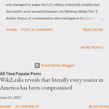
only managed to anger the U.S. military-industrial complex but
the world’s most powerful bankers. by Whitney Webb Part 1
Amid a chorus of condemnation directed against his leadership
following the slaying of controversial journalist Jamal Khashoggi,
SHARE
POST A COMMENT
READ MORE
Saudi Crown Prince Mohammed bin Salman – popularly known
by the moniker MBS – condemned Khashoggi’s murder in no
uncertain terms on Wednesday, calling the deed a “ heinous
MORE POSTS
crime that cannot be justified ” and promising “ justice ” for
those who killed him. MBS’ statement came after dozens of
Powered by Blogger
media reports, the majority of which had cited anonymous
sources from within the Turkish and U.S. governments, revealed
All Time Popular Posts
WikiLeaks reveals that literally every router in
the grisly details of the journalist’s final moments and the
America has been compromised
subsequent attempt by his killers to cover their tracks. Yet,
while MBS may expect the international calls for his ouster to
June 21, 2017
lessen following his recent admission and apparent behind the
SHARE
6 COMMENTS
READ MORE
scenes deal...