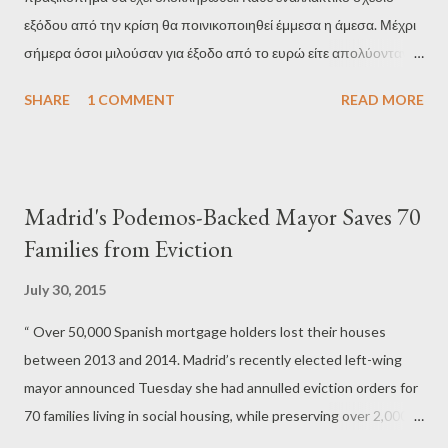
διαρκούς αγώνα, προκειμένου να πετύχουμε όσα περισσότερα
εξόδου από την κρίση θα ποινικοποιηθεί έμμεσα η άμεσα. Μέχρι
μπορούμε για τα λαϊκά συμφέροντα. " ( http://bit.ly/1Jw3QJ7 )
σήμερα όσοι μιλούσαν για έξοδο από το ευρώ είτε απολύονταν
Πράγματι, ο δισταγμός για σύγκρουση ίσως να στοίχησε τελικά,
(αν ήταν π.χ δημοσιογράφοι) είτε περιθωριοποιούνταν (αν ήταν
αλλά κανείς δεν μπορεί να π...
SHARE
1 COMMENT
READ MORE
πανεπιστημιακοί ή πολιτικοί). Στο εξής θα βρίσκονται
αντιμέτωποι και με την αυτοαποκαλούμενη «δικαιοσύνη » του
Άρη Χατζηστεφάνου Δεν πίστευα ποτέ ότι θα έπρεπε να γράψω
ένα κείμενο στήριξης στον Γ.Βαρουφάκη. Στα πάνελ που
Madrid's Podemos-Backed Mayor Saves 70
βρεθήκαμε να συζητάμε για το ευρώ και τη δραχμή ή στις
Families from Eviction
ραδιοφωνικές συνεντεύξεις μαζί του πίστευα πάντα ότι ήταν
επικίνδυνος για τις επιδιώξεις και τα οράματα της Αριστεράς.
July 30, 2015
Δυσκολεύομαι να θυμηθώ κάποιον άλλο οικονομολόγο (του
“ Over 50,000 Spanish mortgage holders lost their houses
δικού του διαμετρήματος) που να επιχειρηματολογούσε με τόσο
between 2013 and 2014. Madrid’s recently elected left-wing
πάθος για την ανάγκη παραμονής της χώρας στην ευρωζώνη.
mayor announced Tuesday she had annulled eviction orders for
Ήταν μάλιστα ο πρώτος που έφερε στην Ελλάδα τη θεωρία του
70 families living in social housing, while preserving over 2,000
Hotel California σχετικά με τις δυνατότητες εξόδου (Y...
similar rental contracts.” “ Manuela Carmena was elected earlier