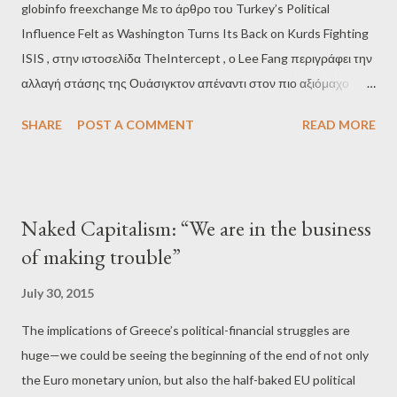
Εσόδων. Υποθέτουμε πως η παράλειψη της μη αναπαραγωγής
globinfo freexchange Με το άρθρο του Turkey’s Political
της σχετικής καταγγελίας έγινε κατά λάθος και όχι από… δόλο.
Influence Felt as Washington Turns Its Back on Kurds Fighting
Εμμέσως πλην σαφώς ο Γ. Βαρουφάκης απο...
ISIS , στην ιστοσελίδα TheIntercept , ο Lee Fang περιγράφει την
αλλαγή στάσης της Ουάσιγκτον απέναντι στον πιο αξιόμαχο
εχθρό των τρομοκρατών του ISIS, δηλαδή των Κούρδων
SHARE
POST A COMMENT
READ MORE
ανταρτών, υπό την πίεση τμήματος του συντηρητικού
Αμερικανικού λόμπι που τροφοδοτείται από την Τουρκία. Όπως
αναφέρει χαρακτηριστικά ο Fang, η Τουρκία χρησιμοποιεί ένα
λόμπι που αποτελείται από ισχυρά ονόματα που υπήρξαν
Naked Capitalism: “We are in the business
κυβερνητικοί αξιωματούχοι στην Ουάσιγκτον, όπως οι πρώην
of making trouble”
Δημοκρατικοί νομοθέτες Dick Gephardt και Al Wynn, ο πρώην
Ρεπουμπλικάνος γερουσιαστής Tim Hutchinson, ο πρώην
July 30, 2015
διευθυντής της CIA Porter Goss και ο πρώην αξιωματούχος του
The implications of Greece’s political-financial struggles are
Λευκού Οίκου Denny Hastert. Στο λόμπι συμπεριλαμβάνονται η
huge—we could be seeing the beginning of the end of not only
νομική εταιρία Greenberg Traurig και η εταιρία μιντιακής
the Euro monetary union, but also the half-baked EU political
στρατηγικής Goldin Solutions. Όπως αποκαλύπτεται στο άρθρο,