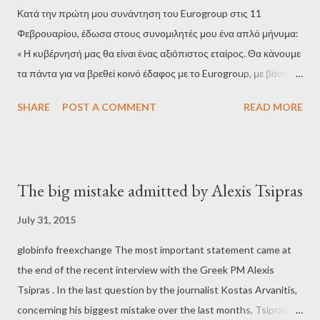
Κατά την πρώτη μου συνάντηση του Eurogroup στις 11
Φεβρουαρίου, έδωσα στους συνομιλητές μου ένα απλό μήνυμα:
« Η κυβέρνησή μας θα είναι ένας αξιόπιστος εταίρος. Θα κάνουμε
τα πάντα για να βρεθεί κοινό έδαφος με το Eurogroup, με βάση
μια τριπλή στρατηγική για την αντιμετώπιση των οικονομικών
SHARE
POST A COMMENT
READ MORE
προβλημάτων της Ελλάδας: 1. Μια σειρά από βαθιές
μεταρρυθμίσεις για τη βελτίωση της αποτελεσματικότητας των
θεσμών μας και την καταπολέμηση της διαφθοράς, της
φοροδιαφυγής, της ολιγαρχίας και την τοκογλυφία 2. Εξυγίανση
The big mistake admitted by Alexis Tsipras
των οικονομικών του κράτους, μέσω ενός πρωτογενούς
πλεονάσματος μετρίου μεν αλλά βιώσιμου, το οποίο δεν απαιτεί
July 31, 2015
υπερβολικές προσπάθειες του ιδιωτικού τομέα 3.
globinfo freexchange The most important statement came at
Εξορθολογισμό, ή αναδιάρθρωση της δομής του χρέους μας,
the end of the recent interview with the Greek PM Alexis
έτσι ώστε να επιτευχθεί αυτό το πρωτογενές πλεόνασμα κι ένας
Tsipras . In the last question by the journalist Kostas Arvanitis,
ρυθμός ανάπτυξης που απαιτείται για τη βελτιστοποίηση της
concerning his biggest mistake over the last months, Tsipras
αποπληρωμής των πιστωτών μας ». Το Tvxs δημοσιεύει εκτενή