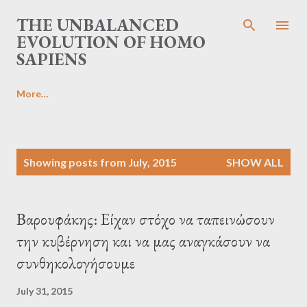
Skip to main content
THE UNBALANCED
EVOLUTION OF HOMO
SAPIENS
More…
P
Showing posts from July, 2015
SHOW ALL
o
s
t
Βαρουφάκης: Είχαν στόχο να ταπεινώσουν
s
την κυβέρνηση και να μας αναγκάσουν να
συνθηκολογήσουμε
July 31, 2015