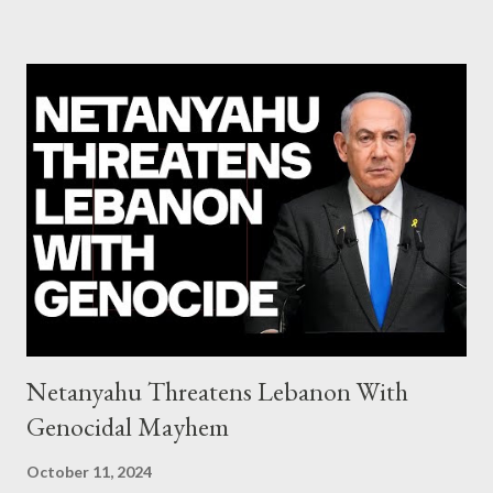
system of chaos: no one can tell the 'when', 'where' and ‘how’ of
the next financial meltdown Standard and Poor's 'coincidentally'
upgrades the Greek economy after Greece expels two Russian
diplomats Jill Stein, Jeremy Corbyn, Bernie Sanders: a
continuously rising political triplet proves that Socialism unites
generations The idiotic circus of terror leads us to the final
collapse WikiLeaks paper reveals Ecuadorian private business
elites declared war on Rafael Correa right after his election and
asked for US support Ho...
Netanyahu Threatens Lebanon With
Genocidal Mayhem
October 11, 2024