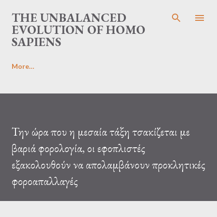
Skip to main content
THE UNBALANCED
EVOLUTION OF HOMO
SAPIENS
More…
Την ώρα που η μεσαία τάξη τσακίζεται με
βαριά φορολογία, οι εφοπλιστές
εξακολουθούν να απολαμβάνουν προκλητικές
φοροαπαλλαγές