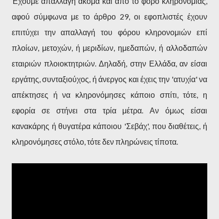
Έχουμε απαλλαγή ακόμα και από το φόρο κληρονομιάς,
αφού σύμφωνα με το άρθρο 29, οι εφοπλιστές έχουν
επιτύχει την απαλλαγή του φόρου κληρονομιών επί
πλοίων, μετοχών, ή μεριδίων, ημεδαπών, ή αλλοδαπών
εταιριών πλοιοκτητριών. Δηλαδή, στην Ελλάδα, αν είσαι
εργάτης, συνταξιούχος, ή άνεργος και έχεις την 'ατυχία' να
απέκτησες ή να κληρονόμησες κάποιο σπίτι, τότε, η
εφορία σε στήνει στα τρία μέτρα. Αν όμως είσαι
κανακάρης ή θυγατέρα κάποιου 'Σεβάχ', που διαθέτεις, ή
κληρονόμησες στόλο, τότε δεν πληρώνεις τίποτα.