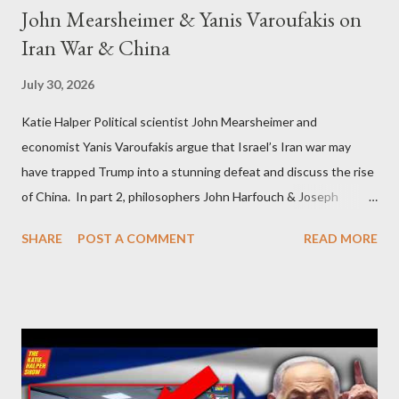
John Mearsheimer & Yanis Varoufakis on
Iran War & China
July 30, 2026
Katie Halper Political scientist John Mearsheimer and
economist Yanis Varoufakis argue that Israel’s Iran war may
have trapped Trump into a stunning defeat and discuss the rise
of China. In part 2, philosophers John Harfouch & Joseph
Levine, who debunk Zionist talking points, discuss the history of
SHARE
POST A COMMENT
READ MORE
Israel, and explore the work of diplomat & scholar Fayez Sayegh,
who established the PLO’s Palestine Research Center in
Lebanon, which was bombed by Zionists to erase evidence of
Palestine’s history and people.