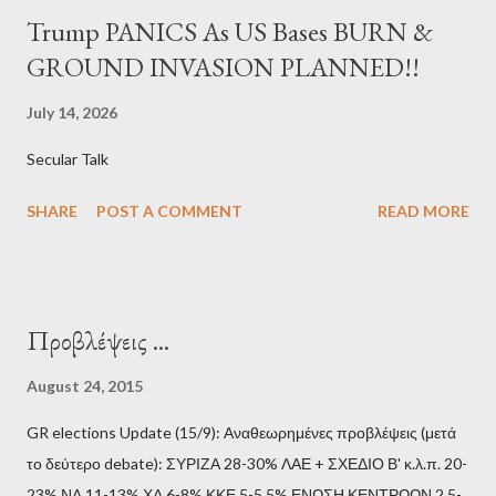
Trump PANICS As US Bases BURN &
GROUND INVASION PLANNED!!
July 14, 2026
Secular Talk
SHARE
POST A COMMENT
READ MORE
Προβλέψεις ...
August 24, 2015
GR elections Update (15/9): Αναθεωρημένες προβλέψεις (μετά
το δεύτερο debate): ΣΥΡΙΖΑ 28-30% ΛΑΕ + ΣΧΕΔΙΟ Β' κ.λ.π. 20-
23% ΝΔ 11-13% ΧΑ 6-8% ΚΚΕ 5-5,5% ΕΝΩΣΗ ΚΕΝΤΡΩΩΝ 2,5-