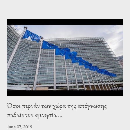
leaderships, substituting political institutions in Europe and
elsewhere. Varoufakis said that, on June, 2015, George Soros
tried to contact Alexis Tsipras via his own ‘channels’. In the
interview, Varoufakis claims that he had no idea what Soros
wanted to talk about. As Varoufakis also writes in his book
Adults in the Room: My Battle with Europe's Deep
Establishment, for years he has been falsely portrayed by the
pro-troika establishment and the anti-Semitic Right as Soros’s
stooge in Greece. Yet, Soros’s message to the Greek prime
minister, Alexis Tsipras, came as a perverse vindication. ‘ Fire...
Όσοι περνάν των χώρα της απόγνωσης
παθαίνουν αμνησία ...
June 07, 2019