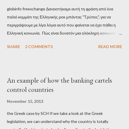
globinfo freexchange Δανειστήκαμε αυτή τη φράση από ένα
παλιό κομμάτι της Ελληνικής ροκ μπάντας "Τρύπες", για να
περιγράψουμε με λίγα λόγια αυτό που φαίνεται να έχει πάθει η
Ελληνική κοινωνία. Πώς είναι δυνατόν μια ολόκληρη κοινωνία να
έχει ξεχάσει ποιοι τη χρεοκόπησαν; Ποιοι έστησαν το άθλιο
SHARE
2 COMMENTS
READ MORE
σύστημα των κρατικοδίαιτων 'ημέτερων' και της
οικογενειοκρατίας; Ποιοι έσωσαν τις τράπεζες με πακτωλό
δισεκατομμυρίων σε βάρος της μεσαίας τάξης; Ποιοι έκαναν τη
μίζα και το ρουσφέτι επάγγελμα; Πώς είναι δυνατόν αυτή η
An example of how the banking cartels
κοινωνία να ετοιμάζεται να ξαναφέρει στην εξουσία ένα κομμάτι
control countries
αυτού του άθλιου πολιτικού κατεστημένου, με την επιστροφή
μάλιστα του αμετανόητα νεοφιλελεύθερου Κυριάκου Μητσοτάκη
November 15, 2013
και της ομάδας του; Η απόγνωση που έφεραν εννέα χρόνια
the Greek case by SCH If we take a look at the Greek
βάρβαρων νεοφιλελεύθερων πολιτικών και σκληρής λιτότητας
legislation, we can understand why the country is totally
και που ανάγκασε τη χώρα να διαβεί τον εφιαλτικό μονόδρομο