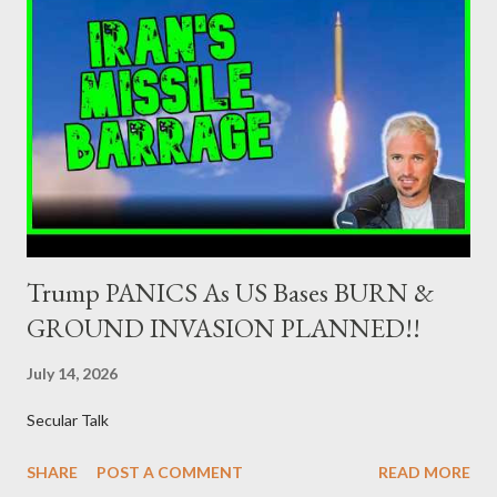
Minister of Finance and the Governor of the Bank of Greece
(hereinafter “the Competent Authorities”), imposes an
adequate supervisory/investor protection regime . Primary
Dealers are selected in order to provide specialised services in
the government securities market, i.e., to participate in the
syndications and auctions of Greek government securities in
the primary mark...
Trump PANICS As US Bases BURN &
GROUND INVASION PLANNED!!
July 14, 2026
Secular Talk
SHARE
POST A COMMENT
READ MORE