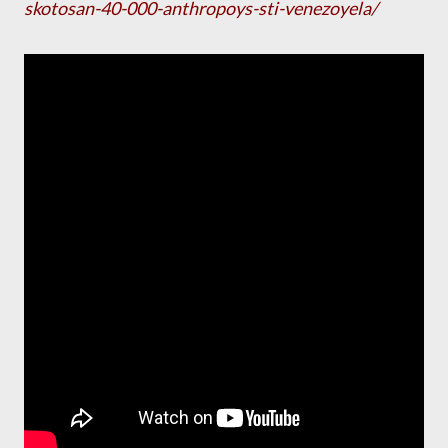
skotosan-40-000-anthropoys-sti-venezoyela/