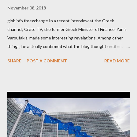
November 08, 2018
globinfo freexchange In a recent interview at the Greek
channel, Crete TV, the former Greek Minister of Finance, Yanis
Varoufakis, made some interesting revelations. Among other
things, he actually confirmed what the blog thought until now
to be an exaggerated far-right conspiracy theory. He essentially
SHARE
POST A COMMENT
READ MORE
confirmed that George Soros intervenes directly to political
leaderships, substituting political institutions in Europe and
elsewhere. Varoufakis said that, on June, 2015, George Soros
tried to contact Alexis Tsipras via his own ‘channels’. In the
interview, Varoufakis claims that he had no idea what Soros
wanted to talk about. As Varoufakis also writes in his book
Adults in the Room: My Battle with Europe's Deep
Establishment, for years he has been falsely portrayed by the
pro-troika establishment and the anti-Semitic Right as Soros’s