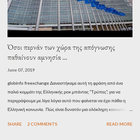
stooge in Greece. Yet, Soros’s message to the Greek prime
minister, Alexis Tsipras, came as a perverse vindication. ‘ Fire...
Όσοι περνάν των χώρα της απόγνωσης
παθαίνουν αμνησία ...
June 07, 2019
globinfo freexchange Δανειστήκαμε αυτή τη φράση από ένα
παλιό κομμάτι της Ελληνικής ροκ μπάντας "Τρύπες", για να
περιγράψουμε με λίγα λόγια αυτό που φαίνεται να έχει πάθει η
Ελληνική κοινωνία. Πώς είναι δυνατόν μια ολόκληρη κοινωνία να
έχει ξεχάσει ποιοι τη χρεοκόπησαν; Ποιοι έστησαν το άθλιο
SHARE
2 COMMENTS
READ MORE
σύστημα των κρατικοδίαιτων 'ημέτερων' και της
οικογενειοκρατίας; Ποιοι έσωσαν τις τράπεζες με πακτωλό