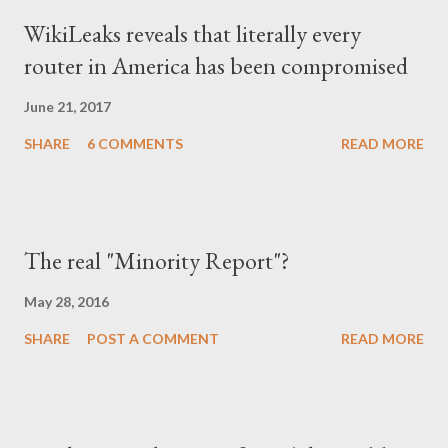
αυτολογοκρίνεται, ανέπτυξε ανάλογα συμπεριφορικά μοτίβα και
WikiLeaks reveals that literally every
μετά την πτώση του καθεστώτος. Έγινε καχύποπτος με τον
router in America has been compromised
δίπλα του, αλλά και με το ίδιο το κράτος (όχι άδικα στις
περισσότερες περιπτώσεις), περιχαρακώθηκε γύρω από το
June 21, 2017
μικρό του οικογενειακό βασίλειο και δεν ξαναβρήκε ποτέ αυτή τη
SHARE
6 COMMENTS
READ MORE
"χαμένη αθωότητ...
The real "Minority Report"?
May 28, 2016
SHARE
POST A COMMENT
READ MORE