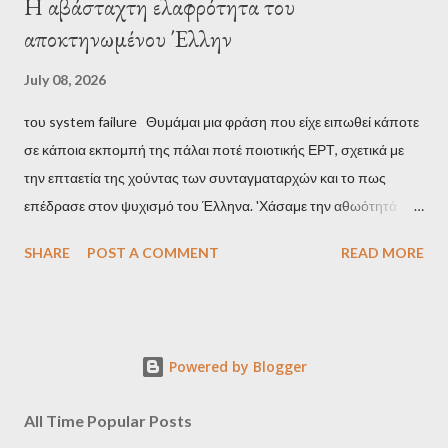
Η αβάσταχτη ελαφρότητα του
αποκτηνωμένου Έλλην
July 08, 2026
του system failure Θυμάμαι μια φράση που είχε ειπωθεί κάποτε
σε κάποια εκπομπή της πάλαι ποτέ ποιοτικής ΕΡΤ, σχετικά με
την επταετία της χούντας των συνταγματαρχών και το πως
επέδρασε στον ψυχισμό του Έλληνα. 'Χάσαμε την αθωότητά
μας', είναι η απόδοση αυτής της φράσης και μου φάνηκε τότε
SHARE
POST A COMMENT
READ MORE
κάπως υπερβολικό, αλλά με τα χρόνια, κατάλαβα ακριβώς τι
σήμαινε. Είναι δυνατόν, τα μόλις επτά χρόνια, έστω και ενός
σκληρού καθεστώτος, να επηρεάσουν τόσο βαθιά τον ψυχισμό
ενός ολόκληρου έθνους για δεκαετίες; Φαίνεται πως ναι. Ο
Powered by Blogger
μέσος Έλληνας, που είχε συνηθίσει να υποπτεύεται τον
οποιονδήποτε ως καταδότη του μαύρου καθεστώτος και άρα
All Time Popular Posts
έπρεπε να προσέχει πως συμπεριφέρεται, αλλά και να