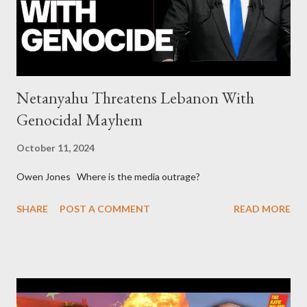
elites declared war on Rafael Correa right after his election and
asked for US support Ho...
Netanyahu Threatens Lebanon With
Genocidal Mayhem
October 11, 2024
Owen Jones Where is the media outrage?
SHARE
POST A COMMENT
READ MORE