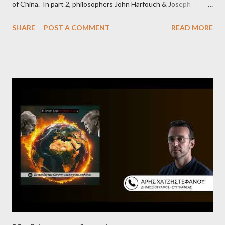
of China. In part 2, philosophers John Harfouch & Joseph
Levine, who debunk Zionist talking points, discuss the history of
SHARE
POST A COMMENT
READ MORE
Israel, and explore the work of diplomat & scholar Fayez Sayegh,
who established the PLO’s Palestine Research Center in
Lebanon, which was bombed by Zionists to erase evidence of
Palestine’s history and people.