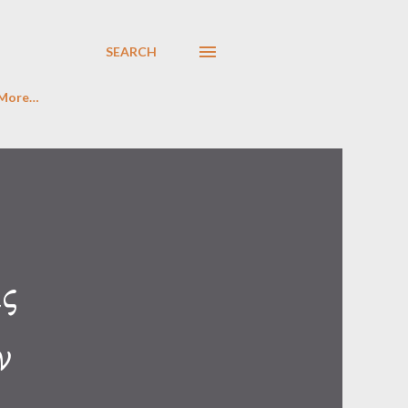
SEARCH
More…
ς
ν