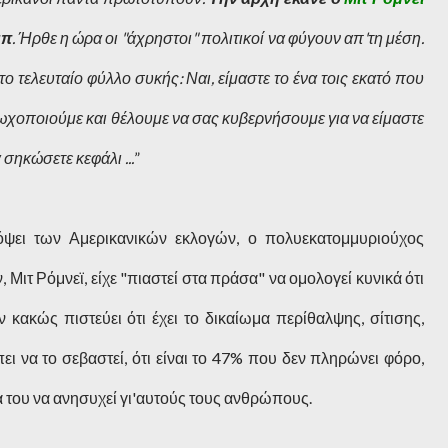
μπ
. Ήρθε η ώρα οι "άχρηστοι" πολιτικοί να φύγουν απ'τη μέση.
το τελευταίο φύλλο συκής: Ναι, είμαστε το ένα τοις εκατό που
ωχοποιούμε και θέλουμε να σας κυβερνήσουμε για να είμαστε
 σηκώσετε κεφάλι ...
”
 όψει των Αμερικανικών εκλογών, ο πολυεκατομμυριούχος
ιτ Ρόμνεϊ, είχε "πιαστεί στα πράσα" να ομολογεί κυνικά ότι
κακώς πιστεύει ότι έχει το δικαίωμα περίθαλψης, σίτισης,
ει να το σεβαστεί, ότι είναι το 47% που δεν πληρώνει φόρο,
ιά του να ανησυχεί γι'αυτούς τους ανθρώπους.