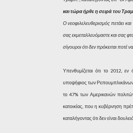
και τώρα ήρθε η σειρά του Τρα
Ο νεοφιλελευθερισμός πετάει και 
σας εκμεταλλευόμαστε και σας φτ
σίγουροι ότι δεν πρόκειται ποτέ να
Υπενθυμίζεται ότι το 2012, εν
υποψήφιος των Ρεπουμπλικάνων, Μ
το 47% των Αμερικανών πολιτών 
κατοικίας, που η κυβέρνηση πρέπ
καταλήγοντας ότι δεν είναι δουλε