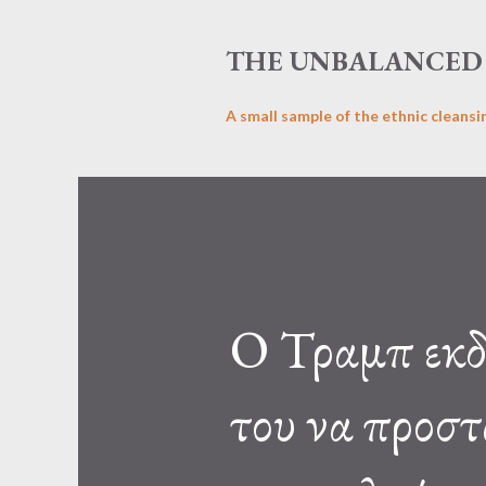
THE UNBALANCED 
A small sample of the ethnic cleansi
Ο Τραμπ εκδη
του να προστ