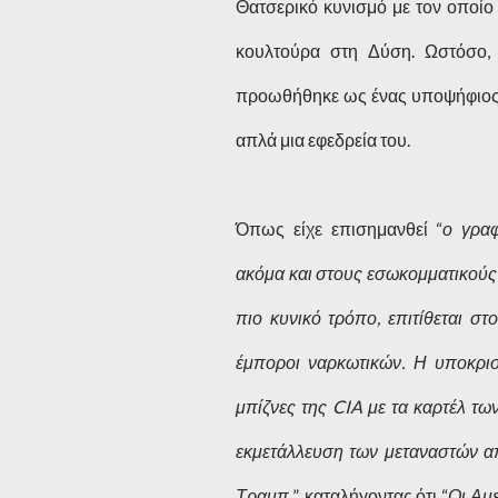
Θατσερικό κυνισμό με τον οποίο
κουλτούρα στη Δύση. Ωστόσο, 
προωθήθηκε ως ένας υποψήφιος εν
απλά μια εφεδρεία του.
Όπως είχε επισημανθεί “
ο γραφ
ακόμα και στους εσωκομματικούς 
πιο κυνικό τρόπο, επιτίθεται στ
έμποροι ναρκωτικών. Η υποκρισ
μπίζνες της CIA με τα καρτέλ τω
εκμετάλλευση των μεταναστών από
Τραμπ.
”, καταλήγοντας ότι “
Οι Αμ