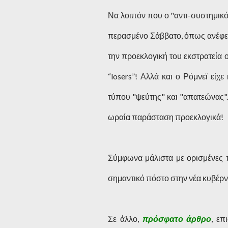
Να λοιπόν που ο "αντι-συστημικό
περασμένο Σάββατο, όπως ανέφερα
την προεκλογική του εκστρατεία
“losers”! Αλλά και ο Ρόμνεϊ είχ
τύπου "ψεύτης" και "απατεώνας".
ωραία παράσταση προεκλογικά!
Σύμφωνα μάλιστα με ορισμένες π
σημαντικό πόστο στην νέα κυβέρ
Σε άλλο,
πρόσφατο άρθρο
, επ