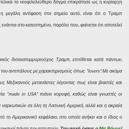
 τελικά το νεοφιλελεύθερο δόγμα επικράτησε ως η κυρίαρχη
η μεγάλη αντίφαση στο σημείο αυτό, είναι ότι ο Τραμπ
άντια στο κατεστημένο, παρόλο που, φαίνεται ότι αποτελεί
ικός δισεκατομμυριούχος Τραμπ, επιτίθεται κατά πάντων,
του αντιπάλους με χαρακτηρισμούς όπως "losers". Με ακόμα
ους Μεξικανούς μετανάστες λέγοντας πως είναι βιαστές και
ία “made in USA” πιάνει κορυφή, καθώς είναι γνωστές οι
ν ναρκωτικών σε όλη τη Λατινική Αμερική, αλλά και η ακραία
 το Αμερικανικό κεφάλαιο, στο οποίο ανήκει και ο ίδιος ο
ερικανοί πάντα πρωτοτυπούν.
Την αρχή έκανε ο
Μιτ Ρόμνεϊ