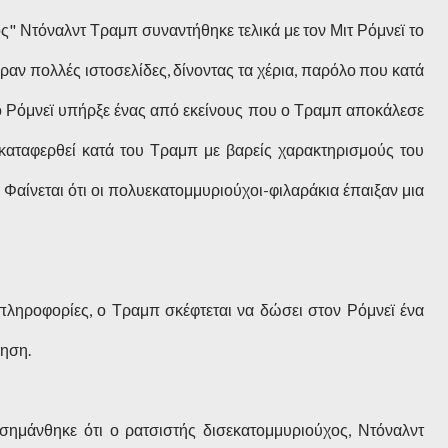
ς" Ντόναλντ Τραμπ συναντήθηκε τελικά με τον Μιτ Ρόμνεϊ το
ν πολλές ιστοσελίδες, δίνοντας τα χέρια, παρόλο που κατά
 ο Ρόμνεϊ υπήρξε ένας από εκείνους που ο Τραμπ αποκάλεσε
ε καταφερθεί κατά του Τραμπ με βαρείς χαρακτηρισμούς του
 Φαίνεται ότι οι πολυεκατομμυριούχοι-φιλαράκια έπαιξαν μια
ληροφορίες, ο Τραμπ σκέφτεται να δώσει στον Ρόμνεϊ ένα
νηση.
ισημάνθηκε ότι ο ρατσιστής δισεκατομμυριούχος, Ντόναλντ