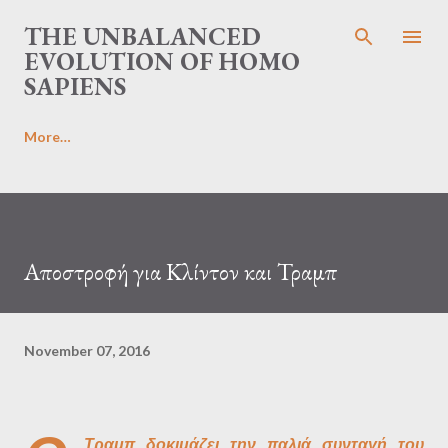
Skip to main content
THE UNBALANCED
EVOLUTION OF HOMO
SAPIENS
More…
Αποστροφή για Κλίντον και Τραμπ
November 07, 2016
Τραμπ δοκιμάζει την παλιά συνταγή του