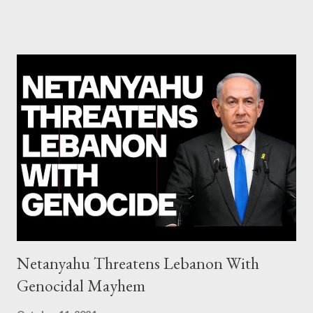
mafia ready to repeat the big crime in Argentina The financial
system of chaos: no one can tell the 'when', 'where' and ‘how’ of
the next financial meltdown Standard and Poor's 'coincidentally'
upgrades the Greek economy after Greece expels two Russian
diplomats Jill Stein, Jeremy Corbyn, Bernie Sanders: a
continuously rising political triplet proves that Socialism unites
generations The idiotic circus of terror leads us to the final
collapse WikiLeaks paper reveals Ecuadorian private business
elites declared war on Rafael Correa right after his election and
asked for US support Ho...
Netanyahu Threatens Lebanon With
Genocidal Mayhem