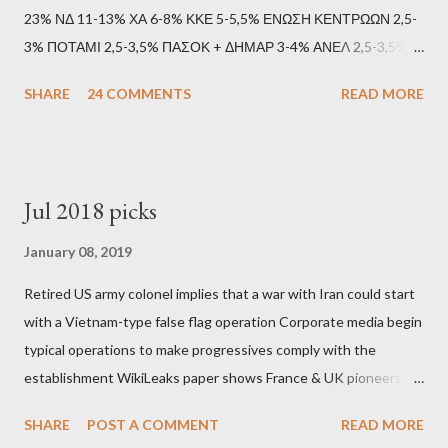
23% ΝΔ 11-13% ΧΑ 6-8% ΚΚΕ 5-5,5% ΕΝΩΣΗ ΚΕΝΤΡΩΩΝ 2,5-
3% ΠΟΤΑΜΙ 2,5-3,5% ΠΑΣΟΚ + ΔΗΜΑΡ 3-4% ΑΝΕΛ 2,5-3,5%
Update (11/9): Αναθεωρημένες προβλέψεις (μετά το πρώτο
SHARE
24 COMMENTS
READ MORE
debate): ΣΥΡΙΖΑ 25-28% ΛΑΕ + ΣΧΕΔΙΟ Β' κ.λ.π. 20-23% ΝΔ
11-13% ΧΑ 6-8% ΚΚΕ 5-5,5% ΕΝΩΣΗ ΚΕΝΤΡΩΩΝ 3,5-4%
ΠΟΤΑΜΙ 2,5-3,5% ΠΑΣΟΚ + ΔΗΜΑΡ 3-4% ΑΝΕΛ 2,5-3,5%
Update (04/9): Αναθεωρημένες προβλέψεις: ΣΥΡΙΖΑ 23-25%
Jul 2018 picks
ΛΑΕ + ΣΧΕΔΙΟ Β' κ.λ.π. 20-23% ΝΔ 12-15% ΧΑ 6-8% ΚΚΕ 5-
5,5% ΕΝΩΣΗ ΚΕΝΤΡΩΩΝ 3,5-4% ΠΟΤΑΜΙ 2,5-3,5% ΠΑΣΟΚ 3-
January 08, 2019
4% ΑΝΕΛ 2,5-3,5% Update (29/8): Αναθεωρημένες προβλέψεις:
Retired US army colonel implies that a war with Iran could start
ΣΥΡΙΖΑ 23-25% ΛΑΕ + ΣΧΕΔΙΟ Β' κ.λ.π. 20-23% ΝΔ 12-15% ΧΑ
with a Vietnam-type false flag operation Corporate media begin
6-8% ΚΚΕ 5-5,5% ΕΝΩΣΗ ΚΕΝΤΡΩΩΝ 4-4,5% ΠΟΤΑΜΙ 4-4,5%
typical operations to make progressives comply with the
ΠΑΣΟΚ 3-4% ΑΝΕΛ 2,5-3,5% Update : Αναθεωρημένες
establishment WikiLeaks paper shows France & UK pioneers
προβλέψεις: ΣΥΡΙΖΑ 26-27% ...
behind Libya breakup Twitter under fire on European
SHARE
POST A COMMENT
READ MORE
Commission hypocrisy to 'stand with the Greek people' IMF