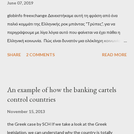
June 07, 2019
globinfo freexchange Δανειστήκαμε αυτή τη φράση από ένα
παλιό κομμάτι της Ελληνικής ροκ μπάντας "Τρύπες", για να
περιγράψουμε με λίγα λόγια αυτό που φαίνεται να έχει πάθει η
Ελληνική κοινωνία. Πώς είναι δυνατόν μια ολόκληρη κοινωνία να
έχει ξεχάσει ποιοι τη χρεοκόπησαν; Ποιοι έστησαν το άθλιο
SHARE
2 COMMENTS
READ MORE
σύστημα των κρατικοδίαιτων 'ημέτερων' και της
οικογενειοκρατίας; Ποιοι έσωσαν τις τράπεζες με πακτωλό
δισεκατομμυρίων σε βάρος της μεσαίας τάξης; Ποιοι έκαναν τη
μίζα και το ρουσφέτι επάγγελμα; Πώς είναι δυνατόν αυτή η
An example of how the banking cartels
κοινωνία να ετοιμάζεται να ξαναφέρει στην εξουσία ένα κομμάτι
control countries
αυτού του άθλιου πολιτικού κατεστημένου, με την επιστροφή
μάλιστα του αμετανόητα νεοφιλελεύθερου Κυριάκου Μητσοτάκη
November 15, 2013
και της ομάδας του; Η απόγνωση που έφεραν εννέα χρόνια
the Greek case by SCH If we take a look at the Greek
βάρβαρων νεοφιλελεύθερων πολιτικών και σκληρής λιτότητας
legislation, we can understand why the country is totally
και που ανάγκασε τη χώρα να διαβεί τον εφιαλτικό μονόδρομο