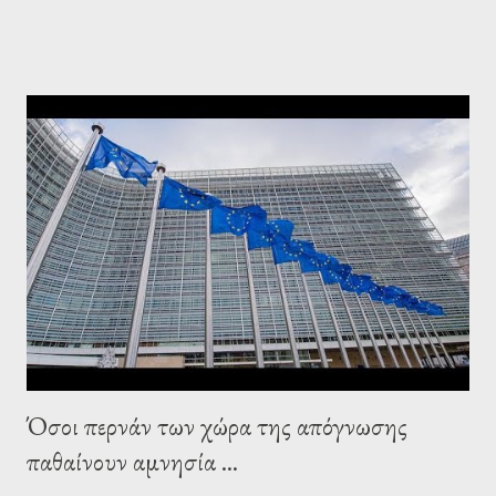
leaderships, substituting political institutions in Europe and
elsewhere. Varoufakis said that, on June, 2015, George Soros
tried to contact Alexis Tsipras via his own ‘channels’. In the
interview, Varoufakis claims that he had no idea what Soros
wanted to talk about. As Varoufakis also writes in his book
Adults in the Room: My Battle with Europe's Deep
Establishment, for years he has been falsely portrayed by the
pro-troika establishment and the anti-Semitic Right as Soros’s
stooge in Greece. Yet, Soros’s message to the Greek prime
minister, Alexis Tsipras, came as a perverse vindication. ‘ Fire...
Όσοι περνάν των χώρα της απόγνωσης
παθαίνουν αμνησία ...