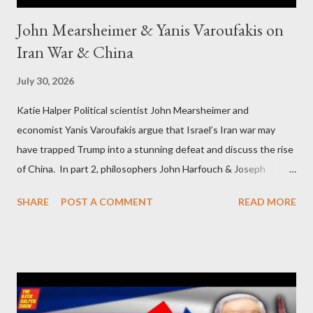
John Mearsheimer & Yanis Varoufakis on
Iran War & China
July 30, 2026
Katie Halper Political scientist John Mearsheimer and
economist Yanis Varoufakis argue that Israel’s Iran war may
have trapped Trump into a stunning defeat and discuss the rise
of China. In part 2, philosophers John Harfouch & Joseph
Levine, who debunk Zionist talking points, discuss the history of
SHARE
POST A COMMENT
READ MORE
Israel, and explore the work of diplomat & scholar Fayez Sayegh,
who established the PLO’s Palestine Research Center in
Lebanon, which was bombed by Zionists to erase evidence of
Palestine’s history and people.