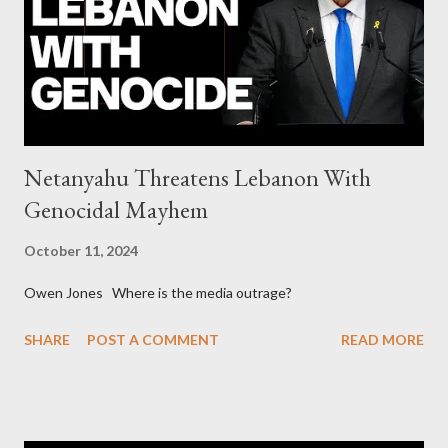
collapse WikiLeaks paper reveals Ecuadorian private business
elites declared war on Rafael Correa right after his election and
asked for US support Ho...
Netanyahu Threatens Lebanon With
Genocidal Mayhem
October 11, 2024
Owen Jones Where is the media outrage?
SHARE
POST A COMMENT
READ MORE