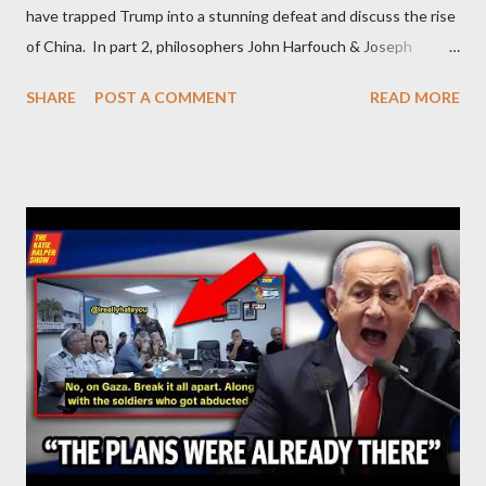
have trapped Trump into a stunning defeat and discuss the rise
of China. In part 2, philosophers John Harfouch & Joseph
Levine, who debunk Zionist talking points, discuss the history of
SHARE
POST A COMMENT
READ MORE
Israel, and explore the work of diplomat & scholar Fayez Sayegh,
who established the PLO’s Palestine Research Center in
Lebanon, which was bombed by Zionists to erase evidence of
Palestine’s history and people.