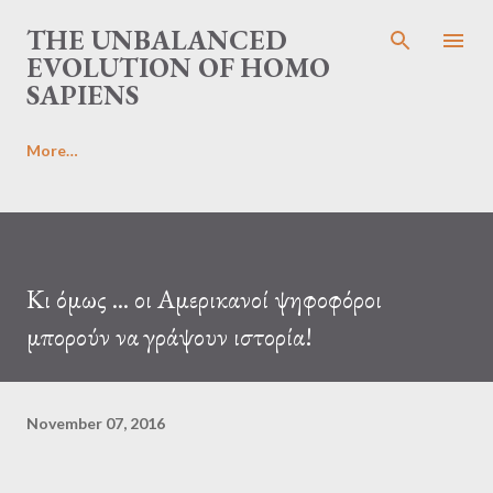
Skip to main content
THE UNBALANCED
EVOLUTION OF HOMO
SAPIENS
More…
Κι όμως ... οι Αμερικανοί ψηφοφόροι
μπορούν να γράψουν ιστορία!
November 07, 2016