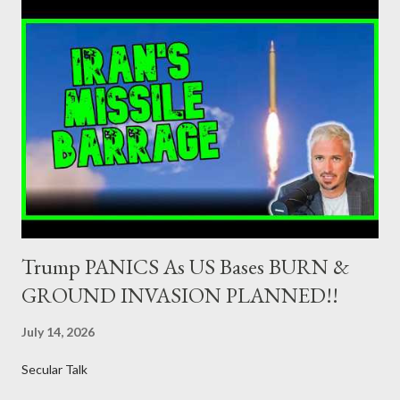
jurisdiction by a regulatory authority which, in the opinion of the
Minister of Finance and the Governor of the Bank of Greece
(hereinafter “the Competent Authorities”), imposes an
adequate supervisory/investor protection regime . Primary
Dealers are selected in order to provide specialised services in
the government securities market, i.e., to participate in the
syndications and auctions of Greek government securities in
the primary mark...
Trump PANICS As US Bases BURN &
GROUND INVASION PLANNED!!
July 14, 2026
Secular Talk