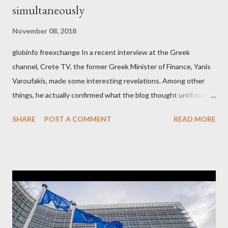
simultaneously
November 08, 2018
globinfo freexchange In a recent interview at the Greek
channel, Crete TV, the former Greek Minister of Finance, Yanis
Varoufakis, made some interesting revelations. Among other
things, he actually confirmed what the blog thought until now
to be an exaggerated far-right conspiracy theory. He essentially
SHARE
POST A COMMENT
READ MORE
confirmed that George Soros intervenes directly to political
leaderships, substituting political institutions in Europe and
elsewhere. Varoufakis said that, on June, 2015, George Soros
tried to contact Alexis Tsipras via his own ‘channels’. In the
interview, Varoufakis claims that he had no idea what Soros
wanted to talk about. As Varoufakis also writes in his book
Adults in the Room: My Battle with Europe's Deep
Establishment, for years he has been falsely portrayed by the