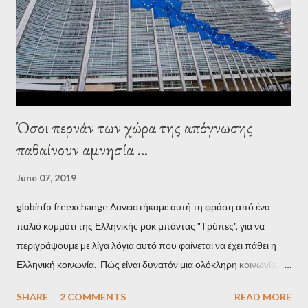
pro-troika establishment and the anti-Semitic Right as Soros’s
stooge in Greece. Yet, Soros’s message to the Greek prime
minister, Alexis Tsipras, came as a perverse vindication. ‘ Fire...
Όσοι περνάν των χώρα της απόγνωσης
παθαίνουν αμνησία ...
June 07, 2019
globinfo freexchange Δανειστήκαμε αυτή τη φράση από ένα
παλιό κομμάτι της Ελληνικής ροκ μπάντας "Τρύπες", για να
περιγράψουμε με λίγα λόγια αυτό που φαίνεται να έχει πάθει η
Ελληνική κοινωνία. Πώς είναι δυνατόν μια ολόκληρη κοινωνία να
έχει ξεχάσει ποιοι τη χρεοκόπησαν; Ποιοι έστησαν το άθλιο
SHARE
2 COMMENTS
READ MORE
σύστημα των κρατικοδίαιτων 'ημέτερων' και της