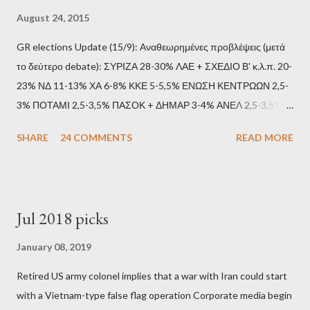
August 24, 2015
GR elections Update (15/9): Αναθεωρημένες προβλέψεις (μετά
το δεύτερο debate): ΣΥΡΙΖΑ 28-30% ΛΑΕ + ΣΧΕΔΙΟ Β' κ.λ.π. 20-
23% ΝΔ 11-13% ΧΑ 6-8% ΚΚΕ 5-5,5% ΕΝΩΣΗ ΚΕΝΤΡΩΩΝ 2,5-
3% ΠΟΤΑΜΙ 2,5-3,5% ΠΑΣΟΚ + ΔΗΜΑΡ 3-4% ΑΝΕΛ 2,5-3,5%
Update (11/9): Αναθεωρημένες προβλέψεις (μετά το πρώτο
SHARE
24 COMMENTS
READ MORE
debate): ΣΥΡΙΖΑ 25-28% ΛΑΕ + ΣΧΕΔΙΟ Β' κ.λ.π. 20-23% ΝΔ
11-13% ΧΑ 6-8% ΚΚΕ 5-5,5% ΕΝΩΣΗ ΚΕΝΤΡΩΩΝ 3,5-4%
ΠΟΤΑΜΙ 2,5-3,5% ΠΑΣΟΚ + ΔΗΜΑΡ 3-4% ΑΝΕΛ 2,5-3,5%
Update (04/9): Αναθεωρημένες προβλέψεις: ΣΥΡΙΖΑ 23-25%
Jul 2018 picks
ΛΑΕ + ΣΧΕΔΙΟ Β' κ.λ.π. 20-23% ΝΔ 12-15% ΧΑ 6-8% ΚΚΕ 5-
5,5% ΕΝΩΣΗ ΚΕΝΤΡΩΩΝ 3,5-4% ΠΟΤΑΜΙ 2,5-3,5% ΠΑΣΟΚ 3-
January 08, 2019
4% ΑΝΕΛ 2,5-3,5% Update (29/8): Αναθεωρημένες προβλέψεις:
Retired US army colonel implies that a war with Iran could start
ΣΥΡΙΖΑ 23-25% ΛΑΕ + ΣΧΕΔΙΟ Β' κ.λ.π. 20-23% ΝΔ 12-15% ΧΑ
with a Vietnam-type false flag operation Corporate media begin
6-8% ΚΚΕ 5-5,5% ΕΝΩΣΗ ΚΕΝΤΡΩΩΝ 4-4,5% ΠΟΤΑΜΙ 4-4,5%