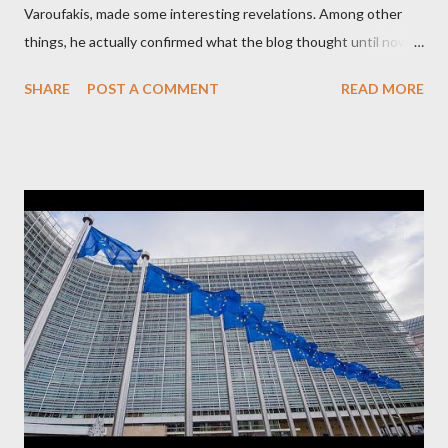
Varoufakis, made some interesting revelations. Among other
things, he actually confirmed what the blog thought until now
to be an exaggerated far-right conspiracy theory. He essentially
SHARE
POST A COMMENT
READ MORE
confirmed that George Soros intervenes directly to political
leaderships, substituting political institutions in Europe and
elsewhere. Varoufakis said that, on June, 2015, George Soros
tried to contact Alexis Tsipras via his own ‘channels’. In the
interview, Varoufakis claims that he had no idea what Soros
wanted to talk about. As Varoufakis also writes in his book
Adults in the Room: My Battle with Europe's Deep
Establishment, for years he has been falsely portrayed by the
pro-troika establishment and the anti-Semitic Right as Soros’s
stooge in Greece. Yet, Soros’s message to the Greek prime
minister, Alexis Tsipras, came as a perverse vindication. ‘ Fire...