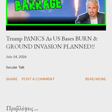
the government securities market, i.e., to participate in the
syndications and auctions of Greek government securities in
the primary mark...
Trump PANICS As US Bases BURN &
GROUND INVASION PLANNED!!
July 14, 2026
Secular Talk
SHARE
POST A COMMENT
READ MORE
Προβλέψεις ...