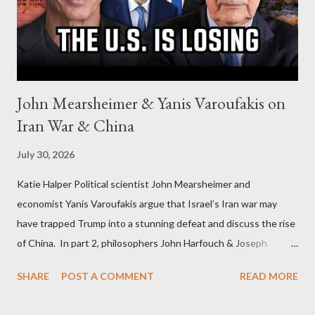
John Mearsheimer & Yanis Varoufakis on
Iran War & China
July 30, 2026
Katie Halper Political scientist John Mearsheimer and
economist Yanis Varoufakis argue that Israel’s Iran war may
have trapped Trump into a stunning defeat and discuss the rise
of China. In part 2, philosophers John Harfouch & Joseph
Levine, who debunk Zionist talking points, discuss the history of
SHARE
POST A COMMENT
READ MORE
Israel, and explore the work of diplomat & scholar Fayez Sayegh,
who established the PLO’s Palestine Research Center in