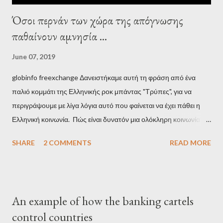
Όσοι περνάν των χώρα της απόγνωσης
παθαίνουν αμνησία ...
June 07, 2019
globinfo freexchange Δανειστήκαμε αυτή τη φράση από ένα
παλιό κομμάτι της Ελληνικής ροκ μπάντας "Τρύπες", για να
περιγράψουμε με λίγα λόγια αυτό που φαίνεται να έχει πάθει η
Ελληνική κοινωνία. Πώς είναι δυνατόν μια ολόκληρη κοινωνία να
έχει ξεχάσει ποιοι τη χρεοκόπησαν; Ποιοι έστησαν το άθλιο
SHARE
2 COMMENTS
READ MORE
σύστημα των κρατικοδίαιτων 'ημέτερων' και της
οικογενειοκρατίας; Ποιοι έσωσαν τις τράπεζες με πακτωλό
δισεκατομμυρίων σε βάρος της μεσαίας τάξης; Ποιοι έκαναν τη
μίζα και το ρουσφέτι επάγγελμα; Πώς είναι δυνατόν αυτή η
An example of how the banking cartels
κοινωνία να ετοιμάζεται να ξαναφέρει στην εξουσία ένα κομμάτι
control countries
αυτού του άθλιου πολιτικού κατεστημένου, με την επιστροφή