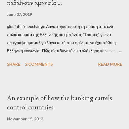
παθαίνουν αμνησία ...
June 07, 2019
globinfo freexchange Δανειστήκαμε αυτή τη φράση από ένα
παλιό κομμάτι της Ελληνικής ροκ μπάντας "Τρύπες", για να
περιγράψουμε με λίγα λόγια αυτό που φαίνεται να έχει πάθει η
Ελληνική κοινωνία. Πώς είναι δυνατόν μια ολόκληρη κοινωνία να
έχει ξεχάσει ποιοι τη χρεοκόπησαν; Ποιοι έστησαν το άθλιο
SHARE
2 COMMENTS
READ MORE
σύστημα των κρατικοδίαιτων 'ημέτερων' και της
οικογενειοκρατίας; Ποιοι έσωσαν τις τράπεζες με πακτωλό
δισεκατομμυρίων σε βάρος της μεσαίας τάξης; Ποιοι έκαναν τη
μίζα και το ρουσφέτι επάγγελμα; Πώς είναι δυνατόν αυτή η
An example of how the banking cartels
κοινωνία να ετοιμάζεται να ξαναφέρει στην εξουσία ένα κομμάτι
control countries
αυτού του άθλιου πολιτικού κατεστημένου, με την επιστροφή
μάλιστα του αμετανόητα νεοφιλελεύθερου Κυριάκου Μητσοτάκη
November 15, 2013
και της ομάδας του; Η απόγνωση που έφεραν εννέα χρόνια