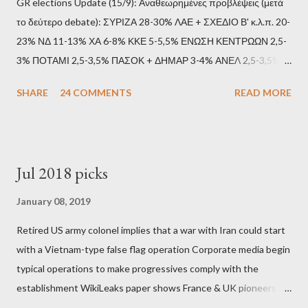
GR elections Update (15/9): Αναθεωρημένες προβλέψεις (μετά
το δεύτερο debate): ΣΥΡΙΖΑ 28-30% ΛΑΕ + ΣΧΕΔΙΟ Β' κ.λ.π. 20-
23% ΝΔ 11-13% ΧΑ 6-8% ΚΚΕ 5-5,5% ΕΝΩΣΗ ΚΕΝΤΡΩΩΝ 2,5-
3% ΠΟΤΑΜΙ 2,5-3,5% ΠΑΣΟΚ + ΔΗΜΑΡ 3-4% ΑΝΕΛ 2,5-3,5%
Update (11/9): Αναθεωρημένες προβλέψεις (μετά το πρώτο
SHARE
24 COMMENTS
READ MORE
debate): ΣΥΡΙΖΑ 25-28% ΛΑΕ + ΣΧΕΔΙΟ Β' κ.λ.π. 20-23% ΝΔ
11-13% ΧΑ 6-8% ΚΚΕ 5-5,5% ΕΝΩΣΗ ΚΕΝΤΡΩΩΝ 3,5-4%
ΠΟΤΑΜΙ 2,5-3,5% ΠΑΣΟΚ + ΔΗΜΑΡ 3-4% ΑΝΕΛ 2,5-3,5%
Update (04/9): Αναθεωρημένες προβλέψεις: ΣΥΡΙΖΑ 23-25%
Jul 2018 picks
ΛΑΕ + ΣΧΕΔΙΟ Β' κ.λ.π. 20-23% ΝΔ 12-15% ΧΑ 6-8% ΚΚΕ 5-
5,5% ΕΝΩΣΗ ΚΕΝΤΡΩΩΝ 3,5-4% ΠΟΤΑΜΙ 2,5-3,5% ΠΑΣΟΚ 3-
January 08, 2019
4% ΑΝΕΛ 2,5-3,5% Update (29/8): Αναθεωρημένες προβλέψεις:
Retired US army colonel implies that a war with Iran could start
ΣΥΡΙΖΑ 23-25% ΛΑΕ + ΣΧΕΔΙΟ Β' κ.λ.π. 20-23% ΝΔ 12-15% ΧΑ
with a Vietnam-type false flag operation Corporate media begin
6-8% ΚΚΕ 5-5,5% ΕΝΩΣΗ ΚΕΝΤΡΩΩΝ 4-4,5% ΠΟΤΑΜΙ 4-4,5%
typical operations to make progressives comply with the
ΠΑΣΟΚ 3-4% ΑΝΕΛ 2,5-3,5% Update : Αναθεωρημένες
establishment WikiLeaks paper shows France & UK pioneers
προβλέψεις: ΣΥΡΙΖΑ 26-27% ...
behind Libya breakup Twitter under fire on European