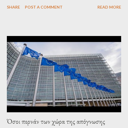
to be an exaggerated far-right conspiracy theory. He essentially
SHARE
POST A COMMENT
READ MORE
confirmed that George Soros intervenes directly to political
leaderships, substituting political institutions in Europe and
elsewhere. Varoufakis said that, on June, 2015, George Soros
tried to contact Alexis Tsipras via his own ‘channels’. In the
interview, Varoufakis claims that he had no idea what Soros
wanted to talk about. As Varoufakis also writes in his book
Adults in the Room: My Battle with Europe's Deep
Establishment, for years he has been falsely portrayed by the
pro-troika establishment and the anti-Semitic Right as Soros’s
stooge in Greece. Yet, Soros’s message to the Greek prime
minister, Alexis Tsipras, came as a perverse vindication. ‘ Fire...
Όσοι περνάν των χώρα της απόγνωσης