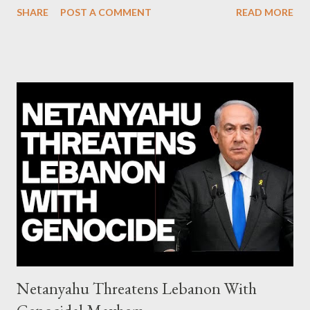
SHARE
POST A COMMENT
READ MORE
Commission hypocrisy to 'stand with the Greek people' IMF
mafia ready to repeat the big crime in Argentina The financial
system of chaos: no one can tell the 'when', 'where' and ‘how’ of
the next financial meltdown Standard and Poor's 'coincidentally'
upgrades the Greek economy after Greece expels two Russian
diplomats Jill Stein, Jeremy Corbyn, Bernie Sanders: a
continuously rising political triplet proves that Socialism unites
generations The idiotic circus of terror leads us to the final
collapse WikiLeaks paper reveals Ecuadorian private business
elites declared war on Rafael Correa right after his election and
asked for US support Ho...
Netanyahu Threatens Lebanon With