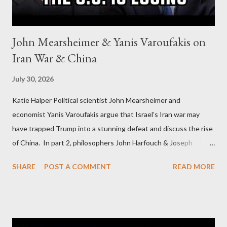
John Mearsheimer & Yanis Varoufakis on
Iran War & China
July 30, 2026
Katie Halper Political scientist John Mearsheimer and
economist Yanis Varoufakis argue that Israel’s Iran war may
have trapped Trump into a stunning defeat and discuss the rise
of China. In part 2, philosophers John Harfouch & Joseph
Levine, who debunk Zionist talking points, discuss the history of
SHARE
POST A COMMENT
READ MORE
Israel, and explore the work of diplomat & scholar Fayez Sayegh,
who established the PLO’s Palestine Research Center in
Lebanon, which was bombed by Zionists to erase evidence of
Palestine’s history and people.