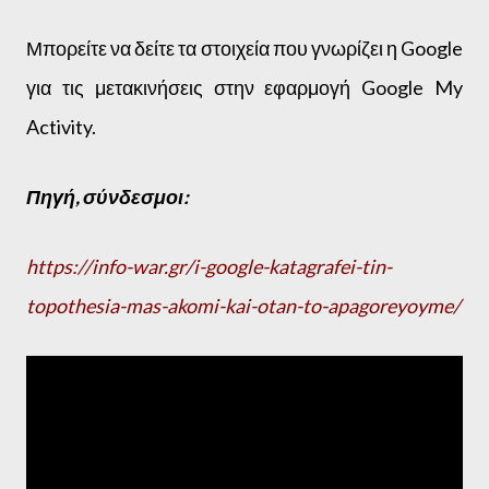
Μπορείτε να δείτε τα στοιχεία που γνωρίζει η Google
για τις μετακινήσεις στην εφαρμογή Google My
Activity.
Πηγή, σύνδεσμοι:
https://info-war.gr/i-google-katagrafei-tin-
topothesia-mas-akomi-kai-otan-to-apagoreyoyme/