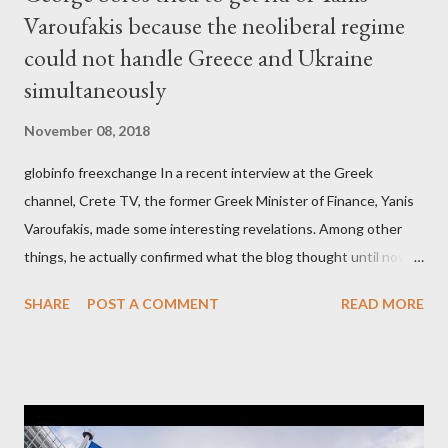
Varoufakis because the neoliberal regime
could not handle Greece and Ukraine
simultaneously
November 08, 2018
globinfo freexchange In a recent interview at the Greek
channel, Crete TV, the former Greek Minister of Finance, Yanis
Varoufakis, made some interesting revelations. Among other
things, he actually confirmed what the blog thought until now
to be an exaggerated far-right conspiracy theory. He essentially
SHARE
POST A COMMENT
READ MORE
confirmed that George Soros intervenes directly to political
leaderships, substituting political institutions in Europe and
elsewhere. Varoufakis said that, on June, 2015, George Soros
tried to contact Alexis Tsipras via his own ‘channels’. In the
interview, Varoufakis claims that he had no idea what Soros