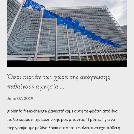
wanted to talk about. As Varoufakis also writes in his book
Adults in the Room: My Battle with Europe's Deep
Establishment, for years he has been falsely portrayed by the
pro-troika establishment and the anti-Semitic Right as Soros’s
stooge in Greece. Yet, Soros’s message to the Greek prime
minister, Alexis Tsipras, came as a perverse vindication. ‘ Fire...
Όσοι περνάν των χώρα της απόγνωσης
παθαίνουν αμνησία ...
June 07, 2019
globinfo freexchange Δανειστήκαμε αυτή τη φράση από ένα
παλιό κομμάτι της Ελληνικής ροκ μπάντας "Τρύπες", για να
περιγράψουμε με λίγα λόγια αυτό που φαίνεται να έχει πάθει η