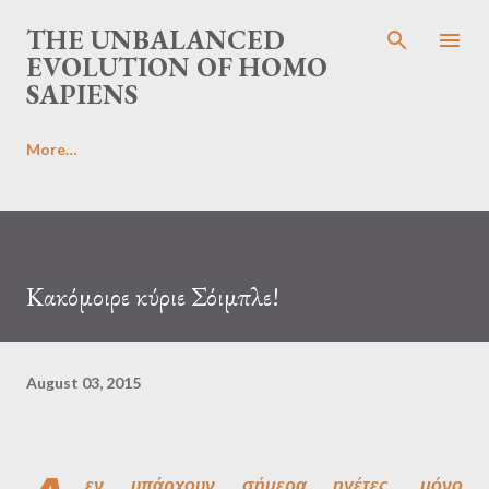
Skip to main content
THE UNBALANCED
EVOLUTION OF HOMO
SAPIENS
More…
Κακόμοιρε κύριε Σόιμπλε!
August 03, 2015
εν υπάρχουν σήμερα ηγέτες, μόνο