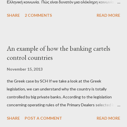
Ελληνική κοινωνία. Πώς είναι δυνατόν μια ολόκληρη κοινωνία να
έχει ξεχάσει ποιοι τη χρεοκόπησαν; Ποιοι έστησαν το άθλιο
SHARE
2 COMMENTS
READ MORE
σύστημα των κρατικοδίαιτων 'ημέτερων' και της
οικογενειοκρατίας; Ποιοι έσωσαν τις τράπεζες με πακτωλό
δισεκατομμυρίων σε βάρος της μεσαίας τάξης; Ποιοι έκαναν τη
μίζα και το ρουσφέτι επάγγελμα; Πώς είναι δυνατόν αυτή η
An example of how the banking cartels
κοινωνία να ετοιμάζεται να ξαναφέρει στην εξουσία ένα κομμάτι
control countries
αυτού του άθλιου πολιτικού κατεστημένου, με την επιστροφή
μάλιστα του αμετανόητα νεοφιλελεύθερου Κυριάκου Μητσοτάκη
November 15, 2013
και της ομάδας του; Η απόγνωση που έφεραν εννέα χρόνια
the Greek case by SCH If we take a look at the Greek
βάρβαρων νεοφιλελεύθερων πολιτικών και σκληρής λιτότητας
legislation, we can understand why the country is totally
και που ανάγκασε τη χώρα να διαβεί τον εφιαλτικό μονόδρομο
controlled by big private banks. According to the legislation
της μόνιμης χρεοκοπίας, πρέπει να έπαιξε σημαντικό ρόλο. Διότι
concerning operating rules of the Primary Dealers selected in
ως γνωστόν, η απελπισία...
order to provide specialised services in the government
SHARE
POST A COMMENT
READ MORE
securities market , one can read that: From article 1, paragraph1: