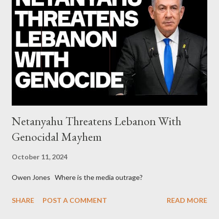
continuously rising political triplet proves that Socialism unites
generations The idiotic circus of terror leads us to the final
collapse WikiLeaks paper reveals Ecuadorian private business
elites declared war on Rafael Correa right after his election and
asked for US support Ho...
Netanyahu Threatens Lebanon With
Genocidal Mayhem
October 11, 2024
Owen Jones Where is the media outrage?
SHARE
POST A COMMENT
READ MORE