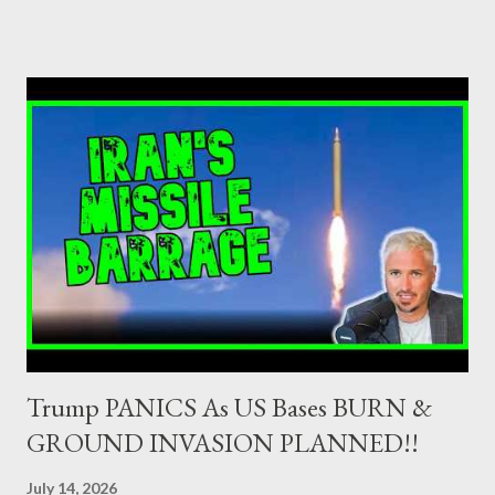
as Primary Dealers are appointed institutions authorised as
credit institutions or investment firms in a country which is a
member of the European Union or authorised as such in another
jurisdiction by a regulatory authority which, in the opinion of the
Minister of Finance and the Governor of the Bank of Greece
(hereinafter “the Competent Authorities”), imposes an
adequate supervisory/investor protection regime . Primary
Dealers are selected in order to provide specialised services in
the government securities market, i.e., to participate in the
syndications and auctions of Greek government securities in
the primary mark...
Trump PANICS As US Bases BURN &
GROUND INVASION PLANNED!!
July 14, 2026