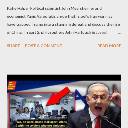
Katie Halper Political scientist John Mearsheimer and
economist Yanis Varoufakis argue that Israel’s Iran war may
have trapped Trump into a stunning defeat and discuss the rise
of China. In part 2, philosophers John Harfouch & Joseph
Levine, who debunk Zionist talking points, discuss the history of
SHARE
POST A COMMENT
READ MORE
Israel, and explore the work of diplomat & scholar Fayez Sayegh,
who established the PLO’s Palestine Research Center in
Lebanon, which was bombed by Zionists to erase evidence of
Palestine’s history and people.