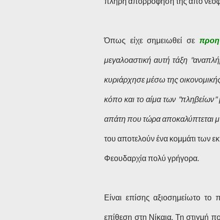
πλήρη απορρόφησή της από νεοφ
Όπως είχε σημειωθεί σε
προη
μεγαλοαστική αυτή τάξη "αναπλή
κυριάρχησε μέσω της οικονομικής
κόπο και το αίμα των "πληβείων" 
απάτη που τώρα αποκαλύπτεται μ
του αποτελούν ένα κομμάτι των 
Φεουδαρχία πολύ γρήγορα.
Είναι επίσης αξιοσημείωτο το
επίθεση στη Νίκαια. Τη στιγμή π